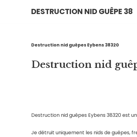
DESTRUCTION NID GUÊPE 38
Aller
au
contenu
Destruction nid guêpes Eybens 38320
Destruction nid guê
Destruction nid guêpes Eybens 38320 est une 
Je détruit uniquement les nids de guêpes, fr