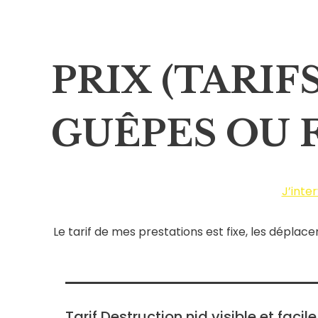
PRIX (TARIF
GUÊPES OU 
J’inte
Le tarif de mes prestations est fixe, les dépl
Tarif Destruction nid visible et facile