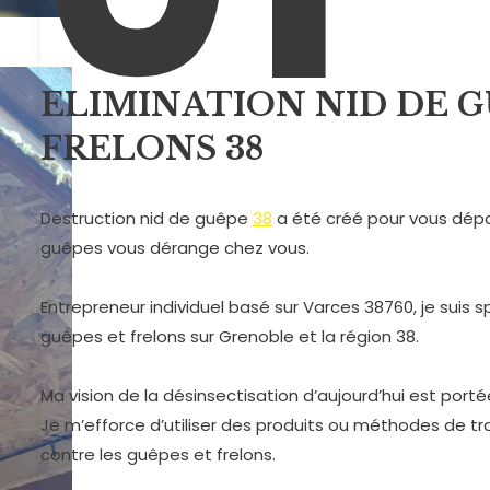
ELIMINATION NID DE G
FRELONS 38
Destruction nid de guêpe
38
a été créé pour vous dép
guêpes vous dérange chez vous.
Entrepreneur individuel basé sur Varces 38760, je suis s
guêpes et frelons sur Grenoble et la région 38.
Ma vision de la désinsectisation d’aujourd’hui est portée
Je m’efforce d’utiliser des produits ou méthodes de tr
contre les guêpes et frelons.